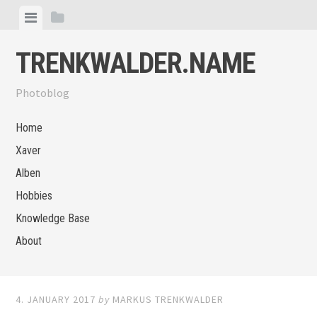
Skip
View
View
to
menu
sidebar
content
TRENKWALDER.NAME
Photoblog
Home
Xaver
Alben
Hobbies
Knowledge Base
About
4. JANUARY 2017
by
MARKUS TRENKWALDER