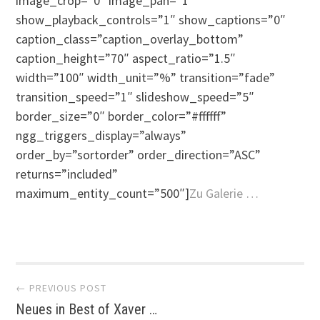
image_crop=”0″ image_pan=”1″
show_playback_controls=”1″ show_captions=”0″
caption_class=”caption_overlay_bottom”
caption_height=”70″ aspect_ratio=”1.5″
width=”100″ width_unit=”%” transition=”fade”
transition_speed=”1″ slideshow_speed=”5″
border_size=”0″ border_color=”#ffffff”
ngg_triggers_display=”always”
order_by=”sortorder” order_direction=”ASC”
returns=”included”
maximum_entity_count=”500″]
Zu Galerie …
Post
← PREVIOUS POST
Neues in Best of Xaver …