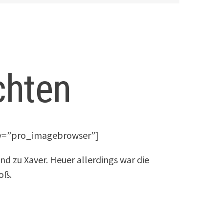
chten
lay=”pro_imagebrowser”]
d zu Xaver. Heuer allerdings war die
oß.