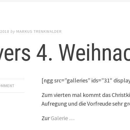
 2018
by
MARKUS TRENKWALDER
vers 4. Weihna
[ngg src=”galleries” ids=”31″ disp
COMMENT
Zum vierten mal kommt das Christkin
Aufregung und die Vorfreude sehr gr
Zur
Galerie …