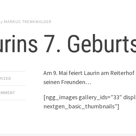
by
MARKUS TRENKWALDER
rins 7. Geburt
Am 9. Mai feiert Laurin am Reiterhof
RIZED
seinen Freunden…
COMMENT
[ngg_images gallery_ids=”33″ disp
nextgen_basic_thumbnails”]