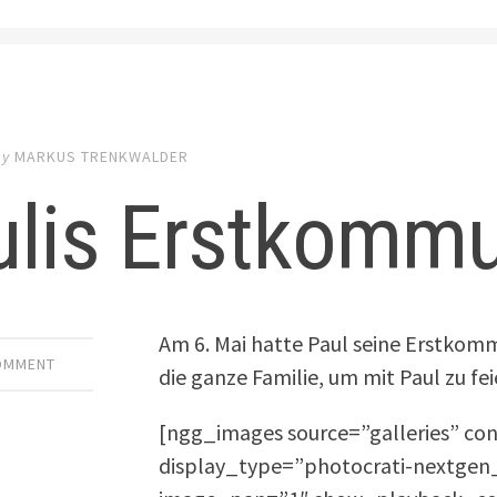
by
MARKUS TRENKWALDER
ulis Erstkomm
Am 6. Mai hatte Paul seine Erstkom
COMMENT
die ganze Familie, um mit Paul zu fei
[ngg_images source=”galleries” co
display_type=”photocrati-nextge