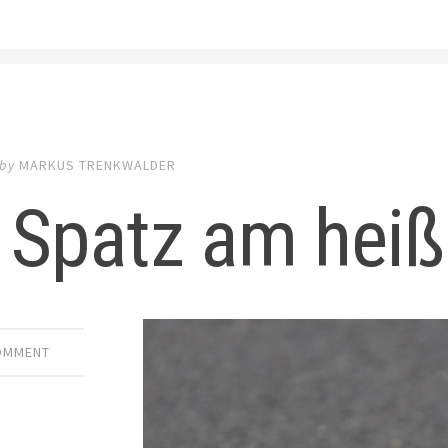
by
MARKUS TRENKWALDER
 Spatz am hei
COMMENT