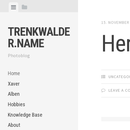
Skip
View
View
to
menu
sidebar
content
15. NOVEMBER
TRENKWALDE
He
R.NAME
Photoblog
Home
UNCATEGO
Xaver
LEAVE A 
Alben
Hobbies
Knowledge Base
About