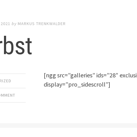
 2021
by
MARKUS TRENKWALDER
rbst
[ngg src=”galleries” ids=”28″ exclu
RIZED
display=”pro_sidescroll”]
COMMENT