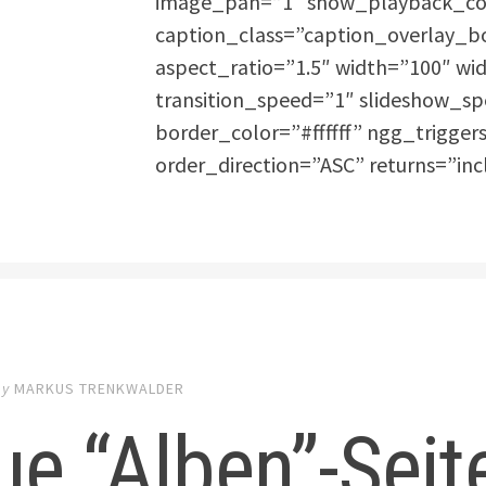
image_pan=”1″ show_playback_con
caption_class=”caption_overlay_b
aspect_ratio=”1.5″ width=”100″ wi
transition_speed=”1″ slideshow_sp
border_color=”#ffffff” ngg_trigger
order_direction=”ASC” returns=”i
by
MARKUS TRENKWALDER
e “Alben”-Seit