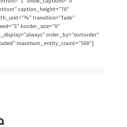
trols=”1″ show_captions=”0″
ottom” caption_height=”70″
dth_unit=”%” transition=”fade”
eed=”5″ border_size=”0″
s_display=”always” order_by=”sortorder”
ncluded” maximum_entity_count=”500″]
e