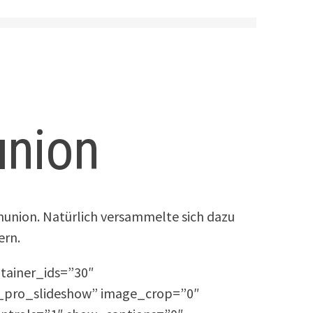
union
munion. Natürlich versammelte sich dazu
ern.
ntainer_ids=”30″
n_pro_slideshow” image_crop=”0″