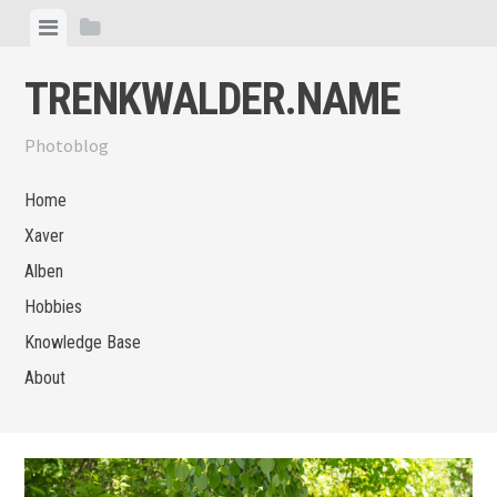
Skip
View
View
to
menu
sidebar
content
TRENKWALDER.NAME
Photoblog
Home
Xaver
Alben
Hobbies
Knowledge Base
About